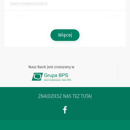
(NATYCHMIASTOWY)
SORBNET
do 15:30
Więcej
Nasz Bank jest zrzeszony w
ZNAJDZIESZ NAS TEŻ TUTAJ