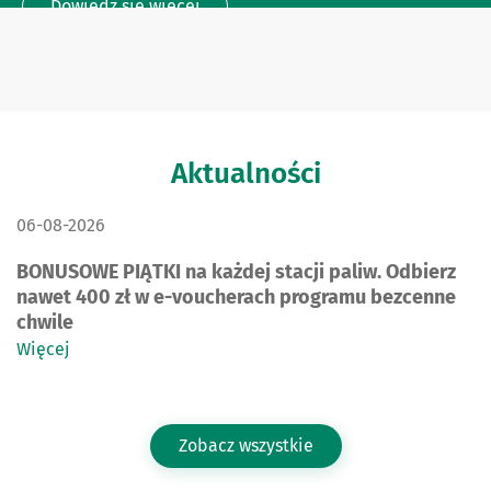
Dowiedz się więcej
Aktualności
DATA PUBLIKACJI:
06-08-2026
BONUSOWE PIĄTKI na każdej stacji paliw. Odbierz
nawet 400 zł w e-voucherach programu bezcenne
chwile
Więcej
Zobacz wszystkie