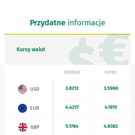
Przydatne
informacje
Kursy walut
SPRZEDAŻ
KUPNO
WALUTA
Kursy walut - aktualne stawki sprzedaży i kupna
3.8212
3.5960
USD
4.4217
4.1615
EUR
5.1784
4.8382
GBP