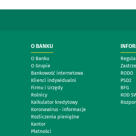
O BANKU
INFO
O Banku
Regul
O Grupie
Zastrz
Bankowość internetowa
RODO
Klienci indywidualni
PSD2
Firmu i Urzędy
BFG
Rolnicy
KOD SW
Kalkulator kredytowy
Rozpor
Koronawirus - informacje
Rozliczenia pieniężne
Kantor
Płatności