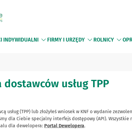
CI INDYWIDUALNI
FIRMY I URZĘDY
ROLNICY
OPR
la dostawców usług TPP
cą usług (TPP) lub złożyłeś wniosek w KNF o wydanie zezwolen
iśmy dla Ciebie specjalny interfejs dostępowy (API). Wszystki
talu dla dewelopera:
Portal Dewelopera
.