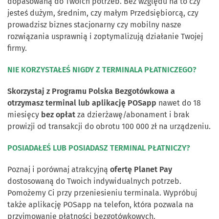
dopasowaną do Twoich potrzeb. Bez względu na to czy
jesteś dużym, średnim, czy małym Przedsiębiorcą, czy
prowadzisz biznes stacjonarny czy mobilny nasze
rozwiązania usprawnią i zoptymalizują działanie Twojej
firmy.
NIE KORZYSTAŁEŚ NIGDY Z TERMINALA PŁATNICZEGO?
Skorzystaj z Programu
Polska Bezgotówkowa a
otrzymasz terminal lub aplikację POSapp
nawet do 18
miesięcy
bez opłat
za dzierżawę/abonament i brak
prowizji od transakcji do obrotu 100 000 zł na urządzeniu.
POSIADAŁEŚ LUB POSIADASZ TERMINAL PŁATNICZY?
Poznaj i porównaj atrakcyjną
ofertę Planet Pay
dostosowaną do Twoich indywidualnych potrzeb.
Pomożemy Ci przy przeniesieniu terminala. Wypróbuj
także aplikację POSapp na telefon, która pozwala na
przyjmowanie płatności bezgotówkowych.